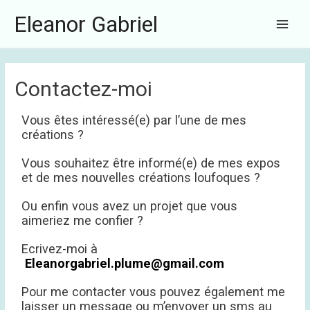
Aller
Main
Eleanor Gabriel
au
Menu
contenu
Contactez-moi
Vous êtes intéressé(e) par l’une de mes
créations ?
Vous souhaitez être informé(e) de mes expos
et de mes nouvelles créations loufoques ?
Ou enfin vous avez un projet que vous
aimeriez me confier ?
Ecrivez-moi à
Eleanorgabriel.plume@gmail.com
Pour me contacter vous pouvez également me
laisser un message ou m’envoyer un sms au