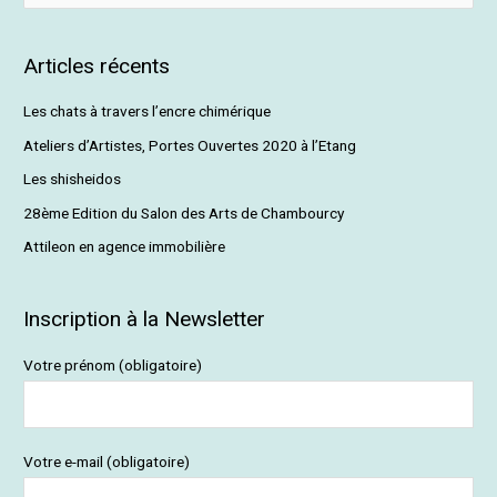
e
c
Articles récents
h
e
Les chats à travers l’encre chimérique
r
Ateliers d’Artistes, Portes Ouvertes 2020 à l’Etang
c
Les shisheidos
h
28ème Edition du Salon des Arts de Chambourcy
e
Attileon en agence immobilière
r
:
Inscription à la Newsletter
Votre prénom (obligatoire)
Votre e-mail (obligatoire)