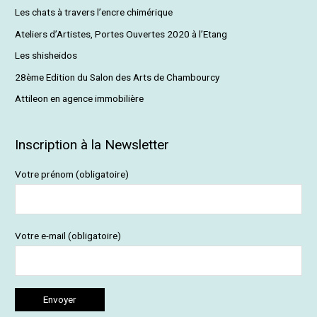
e
Les chats à travers l’encre chimérique
r
Ateliers d’Artistes, Portes Ouvertes 2020 à l’Etang
c
Les shisheidos
h
28ème Edition du Salon des Arts de Chambourcy
e
Attileon en agence immobilière
r
:
Inscription à la Newsletter
Votre prénom (obligatoire)
Votre e-mail (obligatoire)