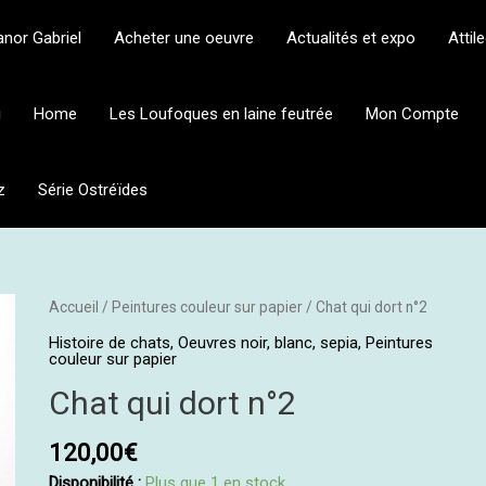
anor Gabriel
Acheter une oeuvre
Actualités et expo
Attil
i
Home
Les Loufoques en laine feutrée
Mon Compte
z
Série Ostréïdes
quantité
Accueil
/
Peintures couleur sur papier
/ Chat qui dort n°2
de
Histoire de chats
,
Oeuvres noir, blanc, sepia
,
Peintures
Chat
couleur sur papier
qui
Chat qui dort n°2
dort
n°2
120,00
€
Disponibilité :
Plus que 1 en stock