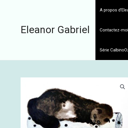
Aller
au
A propos d’Ele
contenu
Eleanor Gabriel
Contactez-mo
Série CalbinoO