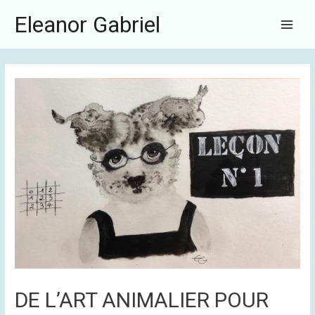
Aller
Navigation
Main
Eleanor Gabriel
au
de
Menu
contenu
l’article
DE L’ART ANIMALIER POUR