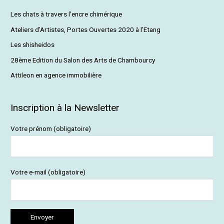
e
Les chats à travers l’encre chimérique
r
Ateliers d’Artistes, Portes Ouvertes 2020 à l’Etang
c
Les shisheidos
h
28ème Edition du Salon des Arts de Chambourcy
e
Attileon en agence immobilière
r
:
Inscription à la Newsletter
Votre prénom (obligatoire)
Votre e-mail (obligatoire)