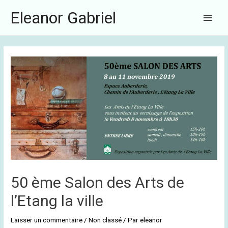
Aller
Navigation
Main
Eleanor Gabriel
au
de
Menu
contenu
l’article
50 ème Salon des Arts de
l’Etang la ville
Laisser un commentaire
/
Non classé
/ Par
eleanor