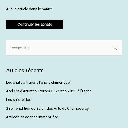
Aucun article dans le panier.
Continuer les achats
R
e
c
Articles récents
h
e
Les chats à travers l’encre chimérique
r
Ateliers d’Artistes, Portes Ouvertes 2020 à l’Etang
c
Les shisheidos
h
28ème Edition du Salon des Arts de Chambourcy
e
Attileon en agence immobilière
r